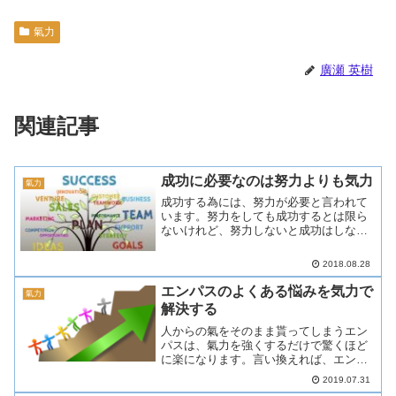
氣力
廣瀬 英樹
関連記事
成功に必要なのは努力よりも気力
氣力
成功する為には、努力が必要と言われて
います。努力をしても成功するとは限ら
ないけれど、努力しないと成功はしな
い、という考え方です。一方、成功に努
力はいらない、成功している人はがむし
2018.08.28
ゃらな努力はしていないという考え方も
あります。どちらの意見にせ...
エンパスのよくある悩みを気力で
氣力
解決する
人からの氣をそのまま貰ってしまうエン
パスは、氣力を強くするだけで驚くほど
に楽になります。言い換えれば、エンパ
スが辛い原因は氣力不足という事になり
2019.07.31
ます。今回の記事では、具体的なエンパ