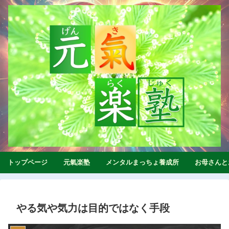
トップページ
元氣楽塾
メンタルまっちょ養成所
お母さんと
やる気や気力は目的ではなく手段