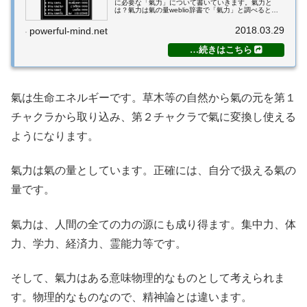
に必要な「氣力」について書いていきます。氣力と
は？氣力は氣の量weblio辞書で「氣力」と調べると、
「困難や障害に負けずに物事をやり通す強い精神力。
氣持ちの張り。氣合」と出てきます。このように...
2018.03.29
powerful-mind.net
氣は生命エネルギーです。草木等の自然から氣の元を第１
チャクラから取り込み、第２チャクラで氣に変換し使える
ようになります。
氣力は氣の量としています。正確には、自分で扱える氣の
量です。
氣力は、人間の全ての力の源にも成り得ます。集中力、体
力、学力、経済力、霊能力等です。
そして、氣力はある意味物理的なものとして考えられま
す。物理的なものなので、精神論とは違います。