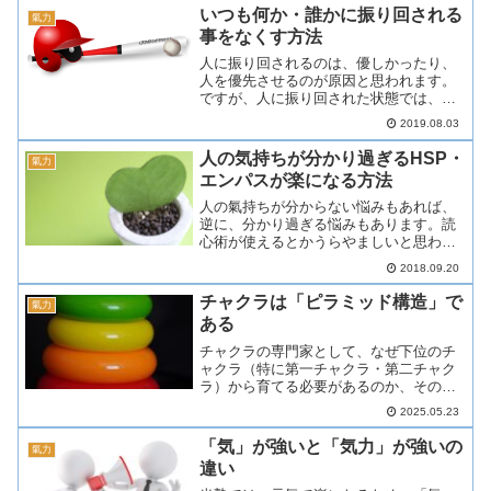
スの悩みと氣力での解決方法を書いてい
いつも何か・誰かに振り回される
氣力
きます。氣力とは？氣力は...
事をなくす方法
人に振り回されるのは、優しかったり、
人を優先させるのが原因と思われます。
ですが、人に振り回された状態では、結
局人に迷惑をかけます。そして何より、
2019.08.03
本人が生き辛くなるのが問題です。今回
の記事では、人に振り回されず楽に生き
人の気持ちが分かり過ぎるHSP・
氣力
る方法について書いていき...
エンパスが楽になる方法
人の氣持ちが分からない悩みもあれば、
逆に、分かり過ぎる悩みもあります。読
心術が使えるとかうらやましいと思わが
ちですが、人知れない苦労があります。
2018.09.20
このような人は、分かりたくない事まで
知ってしまうので辛い思いをしていま
チャクラは「ピラミッド構造」で
氣力
す。他の感覚についても過敏...
ある
チャクラの専門家として、なぜ下位のチ
ャクラ（特に第一チャクラ・第二チャク
ラ）から育てる必要があるのか、その理
由をスピリチュアル、エネルギー、生
2025.05.23
理・心理の観点から、総合的かつ深く解
説します。結論：チャクラは「土台」か
「気」が強いと「気力」が強いの
氣力
ら育てる必要があるチャクラ...
違い