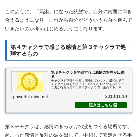
このように、「氣楽」になった状態で、自分の内面に向き
合えるようになり、これから自分がどういう方向へ進んで
いきたいのか考えはじめるようにもなります。
第４チャクラで感じる感情と第３チャクラで処
理するもの
第３チャクラを開発すれば感情の管理が出来
る
チャクラを下部から順に開発していくと、最後の第７
チャクラを終えた頃には、自分らしい人生を歩んでい
く力が得られます。第１チャクラで、生命エネルギー
の元である精を収集しました。次に、第２チャクラに
よって集めた精を、氣に変えました。氣は生命エネ
2018.11.10
powerful-mind.net
ル...
第３チャクラは、感情のきっかけの波をつくる場所です。
起こった感情と反対の波を出して、中和して安定させる事