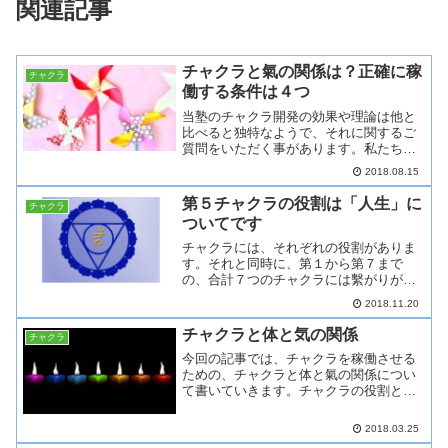
関連記事
チャクラと氣の関係は？正確に稼
チャクラ
働する条件は４つ
当塾のチャクラ開発の効果や理論は他と
比べると独特なようで、それに関するご
質問をいただく事があります。私たちの
チャクラの開発は、技術（体）と本質
2018.08.15
（精神）の両方で使えるようになってい
ただけるものです。今回の記事では、技
第５チャクラの役割は「人生」に
チャクラ
術的な部分でチャクラを使う...
ついてです
チャクラには、それぞれの役割がありま
す。それと同時に、第１から第７まで
の、合計７つのチャクラには繫がりがあ
り、下部から開発していくと共に、人生
2018.11.20
が開けてくるという大きな意味がありま
す。当塾では、チャクラの繋がりと流
チャクラと体と気の関係
チャクラ
れ、それによってどう変わって...
今回の記事では、チャクラを稼働させる
ための、チャクラと体と氣の関係につい
て書いていきます。チャクラの役割とは
人の体にはチャクラが点在しています。
そして様々な説があります。当塾の、実
2018.03.25
際に開発を続けてきた経験上からの解釈