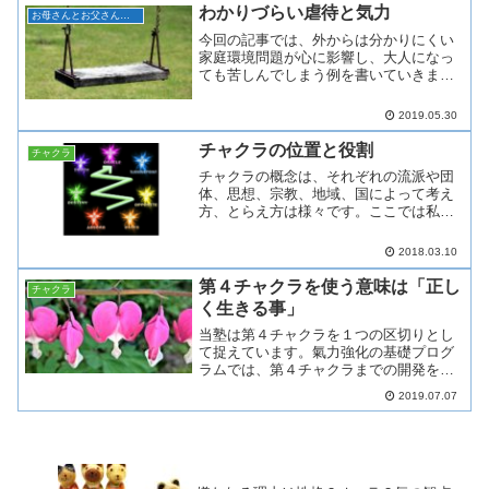
は以下の通りになります。...
わかりづらい虐待と気力
お母さんとお父さんの子育て塾
今回の記事では、外からは分かりにくい
家庭環境問題が心に影響し、大人になっ
ても苦しんでしまう例を書いていきま
す。子どもが悪いと誤解されるパターン
親が品行方正な人物に見えると、子ども
2019.05.30
が問題を起こした時に、あんなにいい親
なのに、親の氣も知らないで...
チャクラの位置と役割
チャクラ
チャクラの概念は、それぞれの流派や団
体、思想、宗教、地域、国によって考え
方、とらえ方は様々です。ここでは私が
チャクラを開発している実践での解釈
を、解説していきます。チャクラとはチ
2018.03.10
ャクラとは、古代インドの言葉、サンス
クリット語で「車輪」という...
第４チャクラを使う意味は「正し
チャクラ
く生きる事」
当塾は第４チャクラを１つの区切りとし
て捉えています。氣力強化の基礎プログ
ラムでは、第４チャクラまでの開発をし
ています。当塾の瞑想についても第４チ
2019.07.07
ャクラの瞑想を目標にしています。そこ
から先は、発展させるという考えです。
今回の記事では、元氣楽塾...