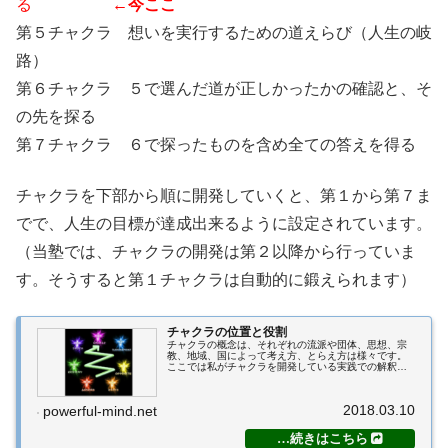
る
←今ここ
第５チャクラ 想いを実行するための道えらび（人生の岐
路）
第６チャクラ ５で選んだ道が正しかったかの確認と、そ
の先を探る
第７チャクラ ６で探ったものを含め全ての答えを得る
チャクラを下部から順に開発していくと、第１から第７ま
でで、人生の目標が達成出来るように設定されています。
（当塾では、チャクラの開発は第２以降から行っていま
す。そうすると第１チャクラは自動的に鍛えられます）
チャクラの位置と役割
チャクラの概念は、それぞれの流派や団体、思想、宗
教、地域、国によって考え方、とらえ方は様々です。
ここでは私がチャクラを開発している実践での解釈
を、解説していきます。チャクラとはチャクラとは、
古代インドの言葉、サンスクリット語で「車輪」とい
う...
2018.03.10
powerful-mind.net