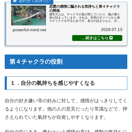
恋愛の感情に騙される気持ちと第４チャクラ
の関係
通常大人は、チャクラの蓋が閉じていたり、氣の通り
道が詰まっています。それは、外部のダメージから第
４チャクラを守るためです。多少の詰まりなら、日常
生活に問題ありません。氣の循環が確保されていない
のなら、必要なものとさえ言えます。（なので、当
2018.07.13
powerful-mind.net
塾...
第４チャクラの役割
１．自分の氣持ちを感じやすくなる
自分の好き嫌い等の好みに対して、感情がはっきりしてく
るようになります。他の人の意見だったり常識などで、押
さえられていた氣持ちが自覚しやすくなります。
自分の中にある、嫌だという感情や喜び、感動の氣持ちに