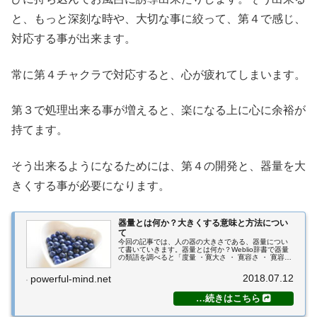
と、もっと深刻な時や、大切な事に絞って、第４で感じ、
対応する事が出来ます。
常に第４チャクラで対応すると、心が疲れてしまいます。
第３で処理出来る事が増えると、楽になる上に心に余裕が
持てます。
そう出来るようになるためには、第４の開発と、器量を大
きくする事が必要になります。
器量とは何か？大きくする意味と方法につい
て
今回の記事では、人の器の大きさである、器量につい
て書いていきます。器量とは何か？Weblio辞書で器量
の類語を調べると「度量 ・寛大さ ・ 寛容さ ・ 寛容性
・ 包容力 ・ 心の広さ ・ 慈悲深さ ・ 懐の深さ ・ スケ
ール ・ 人徳 ・...
2018.07.12
powerful-mind.net