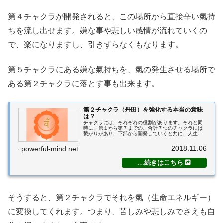
第４チャクラが開発されると、この場所から直接辛い氣持
ちを流し出せます。嫌な事や悲しい感情が流れていくの
で、楽になりますし、引きずらなくもなります。
第５チャクラにある嫌な氣持ちを、氣の発生させる場所で
ある第２チャクラに落とす事も出来ます。
第２チャクラ（丹田）を強化する本当の意味
は？
チャクラには、それぞれの役割があります。それと同
時に、第１から第７までの、合計７つのチャクラには
繫がりがあり、下部から開発していくと共に、人生が
開けてくるという大きな意味があります。当塾では、
チャクラの繋がりと流れ、それによってどう変わっ
2018.11.06
powerful-mind.net
て...
そうすると、第２チャクラでそれを氣（生命エネルギー）
に変換してくれます。つまり、苦しみや悲しみでさえも自