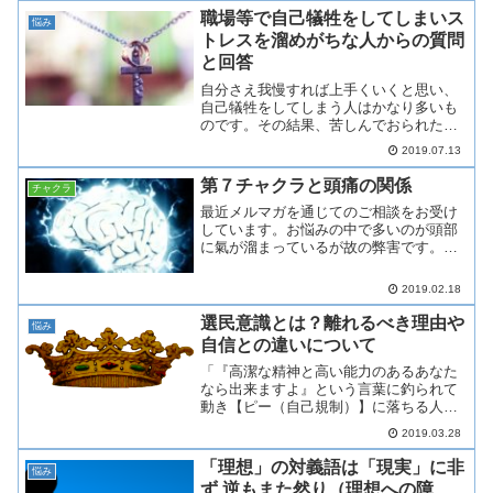
話をする心理とは？承認欲求が強い下の
職場等で自己犠牲をしてしまいス
悩み
図は、マズローの欲求5段...
トレスを溜めがちな人からの質問
と回答
自分さえ我慢すれば上手くいくと思い、
自己犠牲をしてしまう人はかなり多いも
のです。その結果、苦しんでおられた生
徒さんからの質問とその回答をまとめて
2019.07.13
みました。自己犠牲をしてしまうう人か
らの質問と回答質問１：自分を抑え込む
第７チャクラと頭痛の関係
チャクラ
いつも目の前で起きている...
最近メルマガを通じてのご相談をお受け
しています。お悩みの中で多いのが頭部
に氣が溜まっているが故の弊害です。こ
のお悩みは原因が分かって解決に取り組
めば、簡単に解決出来るものです。今回
2019.02.18
の記事では、頭部に氣が溜まる弊害と原
因、解決方法について書い...
選民意識とは？離れるべき理由や
悩み
自信との違いについて
「『高潔な精神と高い能力のあるあなた
なら出来ますよ』という言葉に釣られて
動き【ピー（自己規制）】に落ちる人間
について考えて記事を書け」というお題
2019.03.28
が今朝、第７チャクラに降りてきまし
た。選民意識を持つ人間は騙されやす
「理想」の対義語は「現実」に非
悩み
い、という事の強い形での具体...
ず 逆もまた然り（理想への障