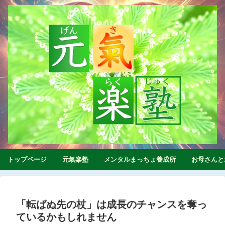
トップページ
元氣楽塾
メンタルまっちょ養成所
お母さんと
「転ばぬ先の杖」は成長のチャンスを奪っ
ているかもしれません