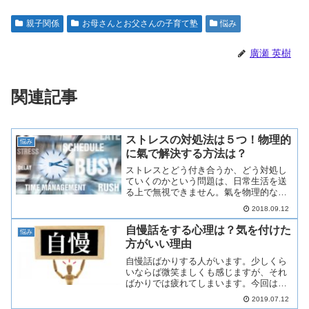
親子関係
お母さんとお父さんの子育て塾
悩み
廣瀬 英樹
関連記事
ストレスの対処法は５つ！物理的
悩み
に氣で解決する方法は？
ストレスとどう付き合うか、どう対処し
ていくのかという問題は、日常生活を送
る上で無視できません。氣を物理的な物
として扱う当塾では、ストレスによる不
2018.09.12
調も、氣の偏りやバランス、循環の乱れ
として扱います。物理的に乱れているの
自慢話をする心理は？気を付けた
悩み
でそれを直せば症状は改善...
方がいい理由
自慢話ばかりする人がいます。少しくら
いならば微笑ましくも感じますが、それ
ばかりでは疲れてしまいます。今回は、
自慢話をしている人を「ニラヲチ」した
2019.07.12
くなるような話を書いていきます。自慢