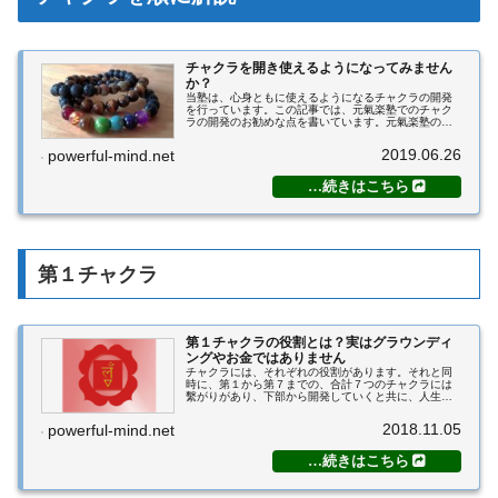
チャクラを開き使えるようになってみません
か？
当塾は、心身ともに使えるようになるチャクラの開発
を行っています。この記事では、元氣楽塾でのチャク
ラの開発のお勧めな点を書いています。元氣楽塾のチ
ャクラ開発で出来る事チャクラが使えるようになる各
チャクラには、それぞれの効果があります。同時
2019.06.26
powerful-mind.net
に、...
第１チャクラ
第１チャクラの役割とは？実はグラウンディ
ングやお金ではありません
チャクラには、それぞれの役割があります。それと同
時に、第１から第７までの、合計７つのチャクラには
繫がりがあり、下部から開発していくと共に、人生が
開けてくるという大きな意味があります。当塾では、
チャクラの繋がりと流れ、それによってどう変わっ
2018.11.05
powerful-mind.net
て...