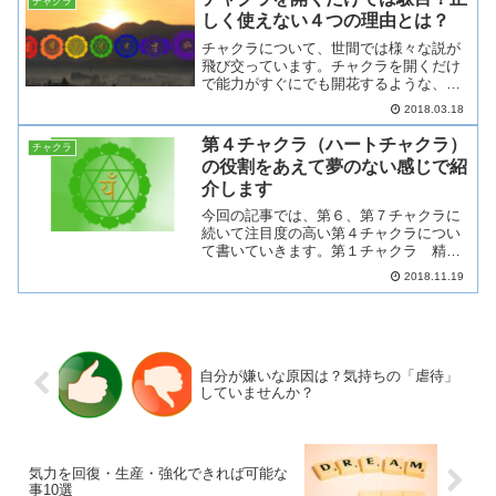
チャクラ
中、注意、思考等の脳の使う...
しく使えない４つの理由とは？
チャクラについて、世間では様々な説が
飛び交っています。チャクラを開くだけ
で能力がすぐにでも開花するような、例
えば『チャクラの蓋を開けた途端に特別
2018.03.18
な能力が身につく』『第６チャクラの蓋
が開くとこれまで目でみえなかった霊的
第４チャクラ（ハートチャクラ）
チャクラ
な物が見えるようになる』...
の役割をあえて夢のない感じで紹
介します
今回の記事では、第６、第７チャクラに
続いて注目度の高い第４チャクラについ
て書いていきます。第１チャクラ 精を
収集する第２チャクラ 氣力を作る第３
2018.11.19
チャクラ 氣力の使い方の基本が出来る
第４チャクラ 自分が何をしたいのか想
いを知る ←今こ...
自分が嫌いな原因は？気持ちの「虐待」
していませんか？
気力を回復・生産・強化できれば可能な
事10選