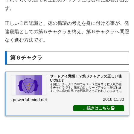
す。
正しい自己認識と、徳の循環の考えを身に付ける事が、発
達段階としての第５チャクラを終え、第６チャクラへ問題
なく進む方法です。
第６チャクラ
サードアイ覚醒！？第６チャクラの正しい使
い方は？
今回は、チャクラの中でも１・２位を争う程人氣の第
６チャクラです。第三の目、サードアイとも呼ばれま
す。中二病の世界では邪氣眼とも言われているようで
す。当塾では、チャクラの個々の役割と共に、チャク
ラの繋がりと流れ、それによってどう変わっていく
2018.11.30
powerful-mind.net
か...