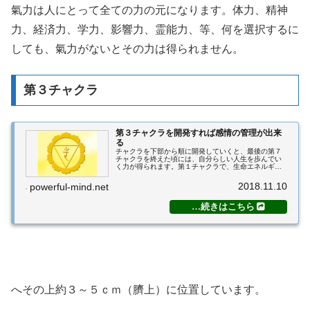
氣力は人にとって全ての力の元になります。体力、精神
力、経済力、学力、影響力、霊能力、等、何を選択するに
しても、氣力がないとその力は得られません。
第３チャクラ
第３チャクラを開発すれば感情の管理が出来
る
チャクラを下部から順に開発していくと、最後の第７
チャクラを終えた頃には、自分らしい人生を歩んでい
く力が得られます。第１チャクラで、生命エネルギー
の元である精を収集しました。次に、第２チャクラに
よって集めた精を、氣に変えました。氣は生命エネ
2018.11.10
powerful-mind.net
ル...
へその上約３～５ｃｍ（臍上）に位置しています。