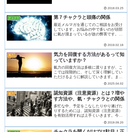
人の体にはチャクラが点在しています。
そして様々な説があります。当塾の、実
2018.03.25
際に開発を続けてきた経験上からの解釈
は以下の通りになります。...
第７チャクラと頭痛の関係
チャクラ
最近メルマガを通じてのご相談をお受け
しています。お悩みの中で多いのが頭部
に氣が溜まっているが故の弊害です。こ
のお悩みは原因が分かって解決に取り組
めば、簡単に解決出来るものです。今回
2019.02.18
の記事では、頭部に氣が溜まる弊害と原
因、解決方法について書い...
気力を回復する方法があるって知
氣力
っていますか？
氣力の回復方法は多岐に渡りますが、こ
こでは段階的に、そして深く理解してい
ただけるように解説していきます。ま
た、当塾でも氣力回復の方法を教えてい
2025.04.02
ますのでご興味のある方はご相談くださ
い。大前提：氣とは何か？まず、氣とは
認知資源（注意資源）とは？増や
氣力
生命エネルギーであり、私た...
す方法や、氣・チャクラとの関係
多忙な中、予定をこなしたりやり遂げた
りするためには、認知資源（注意資源）
を有効活用すれば上手くいきます。今回
の記事では、認知資源の増やし方や、
2019.09.20
氣・チャクラとの関係について書いてい
きます。認知資源（注意資源）とは？集
チャクラを開くだけでは駄目！正