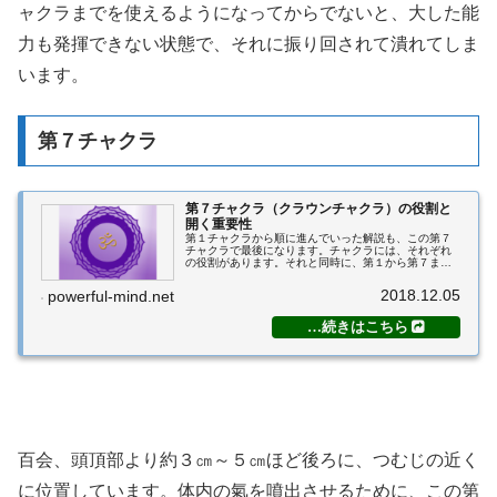
ャクラまでを使えるようになってからでないと、大した能
力も発揮できない状態で、それに振り回されて潰れてしま
います。
第７チャクラ
第７チャクラ（クラウンチャクラ）の役割と
開く重要性
第１チャクラから順に進んでいった解説も、この第７
チャクラで最後になります。チャクラには、それぞれ
の役割があります。それと同時に、第１から第７まで
の、合計７つのチャクラには繫がりがあり、下部から
開発していくと共に、人生が開けてくるという大き
2018.12.05
powerful-mind.net
な...
百会、頭頂部より約３㎝～５㎝ほど後ろに、つむじの近く
に位置しています。体内の氣を噴出させるために、この第