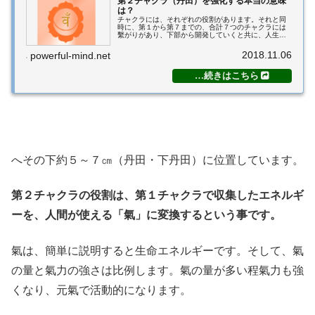
第２チャクラ（丹田）を強化する本当の意味
は？
チャクラには、それぞれの役割があります。それと同
時に、第１から第７までの、合計７つのチャクラには
繫がりがあり、下部から開発していくと共に、人生が
開けてくるという大きな意味があります。当塾では、
チャクラの繋がりと流れ、それによってどう変わっ
2018.11.06
powerful-mind.net
て...
へその下約５～７㎝（丹田・下丹田）に位置しています。
第２チャクラの役割は、第１チャクラで収集したエネルギ
ーを、人間が使える「氣」に変換するという事です。
氣は、簡単に説明すると生命エネルギーです。そして、氣
の量と氣力の強さは比例します。氣の量が多い程氣力も強
くなり、元氣で活動的になります。