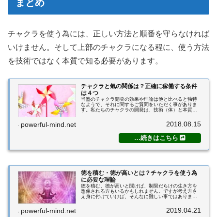
まとめ
チャクラを使う為には、正しい方法と順番を守らなければ
いけません。そして上部のチャクラになる程に、使う方法
を技術ではなく本質で知る必要があります。
チャクラと氣の関係は？正確に稼働する条件
は４つ
当塾のチャクラ開発の効果や理論は他と比べると独特
なようで、それに関するご質問をいただく事がありま
す。私たちのチャクラの開発は、技術（体）と本質
（精神）の両方で使えるようになっていただけるもの
です。今回の記事では、技術的な部分でチャクラを使
2018.08.15
powerful-mind.net
う...
徳を積む・徳が高いとは？チャクラを使う為
に必要な理論
徳を積む、徳が高いと聞けば、制限だらけの生き方を
想像される方もいるかもしれません。ですが考え方さ
え身に付けていけば、そんなに難しい事ではありませ
ん。そして何より、生きるのが楽な環境にさえ恵まれ
てきます。今回の記事では、徳を積む方法や考え
2019.04.21
powerful-mind.net
方、...