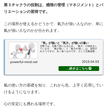
第３チャクラの役割は、感情の管理（マネジメント）とバ
リエーションの習得です。
この場所が使えるかどうかで、氣力が強い人なのか、単に
氣が強い人なのかが分かれます。
「気」が強いと「気力」が強いの違い
当塾では、元氣で楽になるため、「氣力」の強化をし
ています。「氣が強い」と「氣力が強い」は、混同さ
れそうですが、全く違うものです。そして元氣楽塾の
生徒さんには「氣力」が強い状態になっていただきま
す。今回の記事では、なぜ「氣が強い」のがお勧め
出...
2019.04.03
powerful-mind.net
氣の使い方の基礎を知り、これから先、上手く応用してい
けるようになります。
心の安定にも携わる場所です。