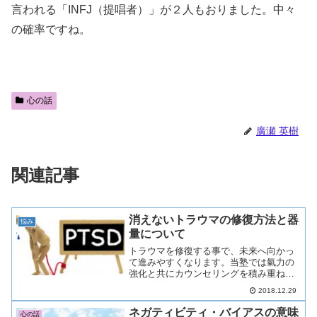
言われる「INFJ（提唱者）」が２人もおりました。中々
の確率ですね。
心の話
廣瀬 英樹
関連記事
消えないトラウマの修復方法と器
悩み
量について
トラウマを修復する事で、未来へ向かっ
て進みやすくなります。当塾では氣力の
強化と共にカウンセリングを積み重ね、
そのような過去の辛い思いやトラウマを
2018.12.29
修復したり、軽くするお手伝いをしてい
ます。人生に関わるチャクラの開発をし
ネガティビティ・バイアスの意味
心の話