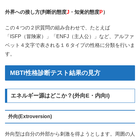
外界への接し方(判断的態度
J
・知覚的態度
P
）
この４つの２択質問の組み合わせで、たとえば
「ISFP（冒険家）」「ENFJ（主人公）」など、アルファ
ベット４文字で表される１６タイプの性格に分類を行いま
す。
MBTI性格診断テスト結果の見方
エネルギー源はどこか？(外向E・内向I)
外向(Extroversion)
外向型は自分の外部から刺激を得ようとします。周囲の人