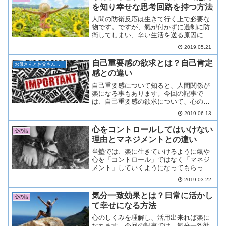
ていると、詰まりからも、...
を知り幸せな思考回路を持つ方法
人間の防衛反応は生きて行く上で必要な
物です。ですが、氣が付かずに過剰に防
衛してしまい、辛い生活を送る原因にも
成り得ます。今回の記事では、人間の防
2019.05.21
衛反応の１つであるネガティビティ・バ
イアスについて書いていきます。ネガテ
自己重要感の欲求とは？自己肯定
お母さんとお父さんの子育て塾
ィビティ・バイアスとは？...
感との違い
自己重要感について知ると、人間関係が
楽になる事もあります。今回の記事で
は、自己重要感の欲求について、心のシ
ステムの１つとしてご説明します。自己
2019.06.13
重要感とは？自己重要感とは？自分は重
要だと思われている、自分は大切な存在
心をコントロールしてはいけない
心の話
だと認められているという感...
理由とマネジメントとの違い
当塾では、楽に生きていけるように氣や
心を「コントロール」ではなく「マネジ
メント」していくようになってもらって
います。何故氣や心をコントロールしよ
2019.03.22
うとしてはいけないのか、その弊害やマ
ネジメントの方法について書いていきま
気分一致効果とは？日常に活かし
心の話
す。現代社会を生きて行く...
て幸せになる方法
心のしくみを理解し、活用出来れば楽に
なれます。今回の記事では、氣分一致効