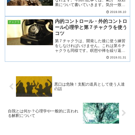
果について書いていきます。気分一致効
果とは？氣分によって物事の味方や評
2019.06.10
価、受け取り方が変わる心理現象の事で
す。同じ場面に遭遇したとしても、嬉し
内的コントロール・外的コントロ
チャクラ
い時、悲しい時、イライラし...
ール心理学と第７チャクラを使う
コツ
第７チャクラは、開発した後に使う練習
をしなければいけません。これは第６チ
ャクラも同様です。瞑想や禅を繰り返す
事で使えるようになってきます。そして
2019.01.31
もっと大切なのは、人間的に成長出来て
いるか、筋の通った生き方が出来ている
かどうかです。第１～第７...
悪口は危険！支配の道具として使う人達
の話
自我とは何か？心理学や一般的に言われ
る解釈について