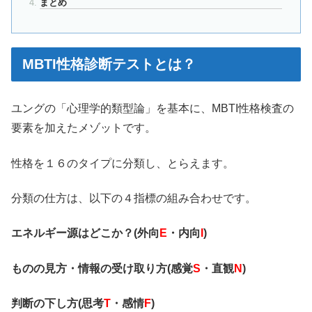
まとめ
MBTI性格診断テストとは？
ユングの「心理学的類型論」を基本に、MBTI性格検査の
要素を加えたメゾットです。
性格を１６のタイプに分類し、とらえます。
分類の仕方は、以下の４指標の組み合わせです。
エネルギー源はどこか？(外向
E
・内向
I
)
ものの見方・情報の受け取り方(感覚
S
・直観
N
)
判断の下し方(思考
T
・感情
F
)