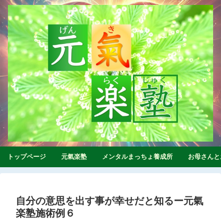
トップページ
元氣楽塾
メンタルまっちょ養成所
お母さんと
自分の意思を出す事が幸せだと知るー元氣
楽塾施術例６