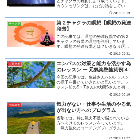
とチャクラの施術により成っています。
カウンセリングは、ただお話をしていた
だいて氣の状態を良くしていく事や、チ
2019.09.19
ャクラの実践的な使い方の相談、心の辛
さへの取り組みなど、様々です。施術
第２チャクラの瞑想【瞑想の発達
チャクラ
は、氣のメンテナンスや氣力...
段階】
この記事では、瞑想の発達段階での第２
チャクラの段階の瞑想を説明していま
す。瞑想の発達段階とは？いきなり瞑想
に取り組んでも、上手く出来ない事が多
2019.05.31
いものです。逆に、いきなり自分の許容
量よりも深い所に入ってしまい、いわゆ
エンパスの対策と能力を活かす為
元氣楽塾
る「魔境」に入ってしまった...
のレッスン ー 元氣楽塾施術例４
今回の記事では、生徒さんへのレッスン
の様子を書いていきたいと思います。レ
ッスン前のS・Tさんの状態Sさんと初め
てお会いした時は、氣力も体力も少ない
2019.06.16
状態でした。教室へ来るのがやっとと言
った感じで、表情も重く眉間にしわを寄
気力がない・仕事や生活のやる気
元氣楽塾
せ、難しい表情をしてい...
が出ない方へのプログラム
当塾では、特に氣力不足で悩まれている
方へ向けてのレッスンをしています。
「氣力強化とコーチングプログラム」で
す。今回の記事は、このメニューについ
てのご説明です。氣力強化とコーチング
2018.11.27