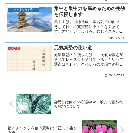
プログラムの目的氣力がなく、仕事だけ
集中と集中力を高めるための秘訣
で精いっぱいだったり、仕事...
メンタルまっちょ養成所
を伝授します！
集中力は、目標達成、学習効率の向上、
そして日々の充実感に不可欠な要素で
す。才能というよりも、むしろスキルで
あり、適切なトレーニングによって誰で
2025.05.01
も着実に伸ばすことができます。集中力
を鍛える６つの秘訣今回は、6つの項目に
元氣楽塾の使い道
元氣楽塾
分けて一つ一つの秘訣を順...
元氣楽塾の生徒さんは、「元氣や楽を望
まれてレッスンを受けている」という共
通点はあれど、それぞれの立場での社会
生活を送られています。ここに辿り着い
た理由も目的もそれぞれです。「癒し」
2018.07.21
を目的として来られる方。「氣力の強
化」を目的として来られる方...
自我とは何か？心理学や一般的に言われ
る解釈について
第４チャクラを使う意味は「正しく生き
る事」